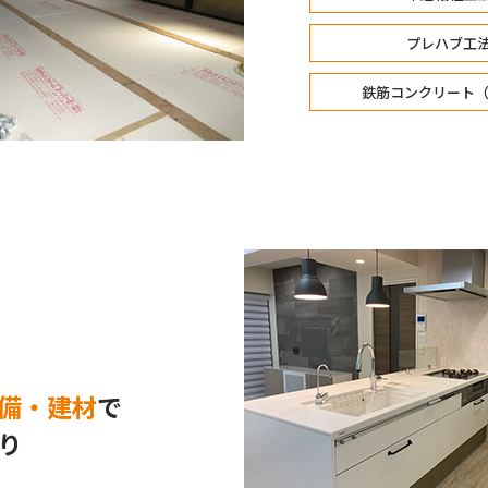
プレハブ工
鉄筋コンクリート（
備・建材
で
り