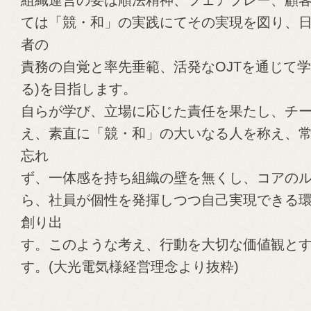
組織運営の要は順法精神、フェアプレー、顧
ては「競・和」の実践にてその実現を図り、
者の
責務の自覚と率先垂範、活発なOJTを通じて学
る)を目指します。
自らが学び、立場に応じた責任を果たし、チ
え、素直に「競・和」の大いなる人を称え、
忘れ
ず、一体感を持ち組織の壁を無くし、コアの
ら、社員が個性を発揮しつつ自己実現できる
創り出
す。このような考え、行動を大切な価値観と
す。(大光電気様経営理念より抜粋)