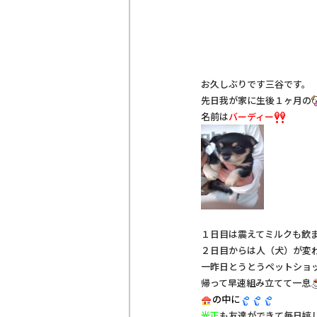
お久しぶりです三谷です。
先日我が家に生後１ヶ月の
名前は
バーディー
１日目は震えてミルクも飲
２日目からは人（犬）が変
一昨日とうとうペットショ
帰って早速組み立てて一息
の中に
光正
も友達ができて毎日嬉