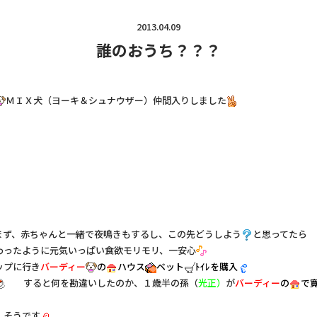
2013.04.09
誰のおうち？？？
ＭＩＸ犬（ヨーキ＆シュナウザー）仲間入りしました
まず、赤ちゃんと一緒で夜鳴きもするし、この先どうしよう
と思ってたら
わったように元気いっぱい食欲モリモリ、一安心
ップに行き
バーディー
の
ハウス
ベット
ﾄｲﾚを購入
すると何を勘違いしたのか、１歳半の孫（
光正
）
が
バーディー
の
で
しそうです