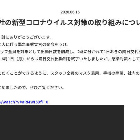
2020.06.15
社の新型コロナウイルス対策の取り組みにつ
、誠にありがとうございます。
拡大に伴う緊急事態宣言の発令をうけ、
タッフ全員を対象として出勤日数を削減し、2班に分かれて1日おきの隔日交
、6月1日（月）からは隔日交代出勤制を終了いたしましたが、感染対策とし
ただくことができるように、スタッフ全員のマスク着用、手指の除菌、社内の
とめましたので、ぜひご覧ください。
m/watch?v=aRMWI3DfF_0