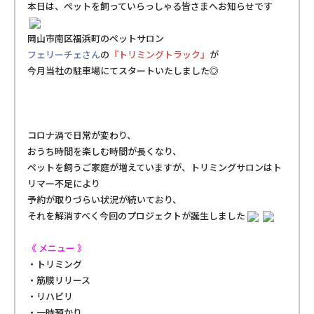
本日は、ぺットを飼っていらっしゃる皆さまへお知らせです
岡山市南区福浜町のペットサロン
フェリーチェ
さん
の
『トリミングトラック』
が
今月当社の駐車場にてスタートいたしました◎
コロナ渦で日常が変わり、
おうち時間を楽しむ時間が長くなり、
ペットを飼うご家庭が増えていますが、トリミングサロンは
ト
リマー不足
により
予約が取りづらい状況
が続いており、
それを解消すべく今回のプロジェクトが誕生しました
《 メニュー 》
・トリミング
・筋膜リリース
・リハビリ
・一時預かり