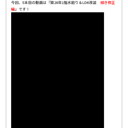
今回、5本目の動画は『
築26年1階水廻り＆LDK改装
傾き修正
編
』
です！