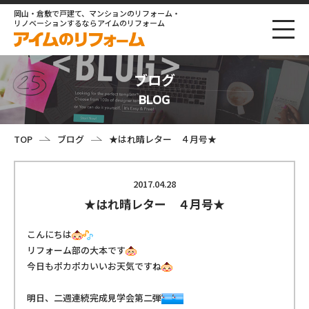
岡山・倉敷で戸建て、マンションのリフォーム・
リノベーションするならアイムのリフォーム
ブログ
BLOG
TOP
ブログ
★はれ晴レター ４月号★
2017.04.28
★はれ晴レター ４月号★
こんにちは
リフォーム部の大本です
今日もポカポカいいお天気ですね
明日、二週連続完成見学会第二弾