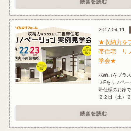
2017.04.11
★収納力を
帯住宅 リ
学会★
収納力をプラ
２Fをリノベー
帯仕様のお家で
２２日（土）２３