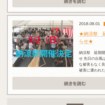
2018.08.01
★納涼祭 
らせ★
納涼祭 延期
せ 先日の台風
な被害もなく
被害に遭われた地