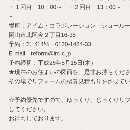
・１回目 10：00～ ・２回目 13：00～ 
～
場所
：アイム・コラボレーション ショール
岡山市北区今２丁目16-35
予約
：ﾌﾘｰﾀﾞｲﾔﾙ 0120-1484-33
E-mail
reform@im-c.jp
予約締切
：平成26年5月15日(木）
★現在のお住まいの図面を、是非お持ちくだ
その場でリフォームの概算見積もりをさせて
☆予約優先ですので、ゆっくり、じっくりリ
してください。
お待ちしております。