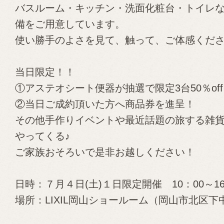
バスルーム・キッチン・洗面化粧台・トイレ
備をご用意しています。
使い勝手のよさを見て、触って、ご体感くだ
当日限定！！
①アステオシート便器が抽選で限定3台50％of
②当日ご成約頂いた方へ商品券を進呈！
その他手作りイベントや最近話題の旅する雑
やってくる♪
ご家族おそろいで是非お越しください！
日時：７月４日(土)１日限定開催 10：00～16
場所：LIXIL岡山ショールーム（岡山市北区下中野